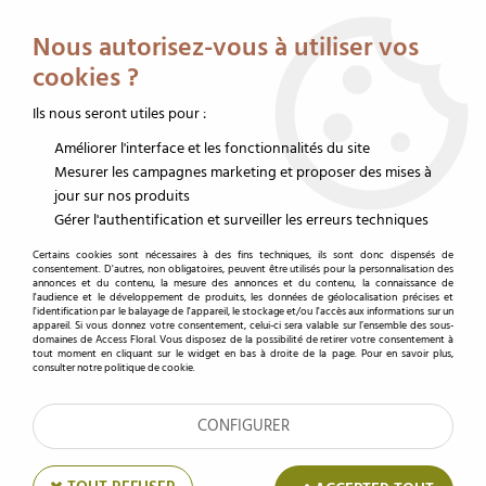
Service client au 02 32 19 14 43
Livraison offerte dès 350 € HT
Nous autorisez-vous à utiliser vos
0
cookies ?
Ils nous seront utiles pour :
Améliorer l'interface et les fonctionnalités du site
Accueil
>
Accessoires fleuristes
>
Cartes de voeux et étiquettes
>
Carte de voeux
>
Cartes Voeux Risa "Heureux Anniversaire" ( x 10 )
Mesurer les campagnes marketing et proposer des mises à
jour sur nos produits
Gérer l'authentification et surveiller les erreurs techniques
Certains cookies sont nécessaires à des fins techniques, ils sont donc dispensés de
consentement. D'autres, non obligatoires, peuvent être utilisés pour la personnalisation des
annonces et du contenu, la mesure des annonces et du contenu, la connaissance de
l'audience et le développement de produits, les données de géolocalisation précises et
l'identification par le balayage de l'appareil, le stockage et/ou l'accès aux informations sur un
appareil. Si vous donnez votre consentement, celui-ci sera valable sur l’ensemble des sous-
domaines de Access Floral. Vous disposez de la possibilité de retirer votre consentement à
tout moment en cliquant sur le widget en bas à droite de la page. Pour en savoir plus,
consulter notre politique de cookie.
CONFIGURER