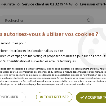
Fleuriste
Service client au 02 32 19 14 43
Livraison offer
 autorisez-vous à utiliser vos cookies ?
NTS
EVÈNEMENTS
FLEURS/PLANTES
DEUIL
M
TE
DU MOMENT
STABILISÉES
FUNÉRAIRE
 seront utiles pour :
ot Céramique D10 H10,5 Ass
iorer l'interface et les fonctionnalités du site
rer les campagnes marketing et proposer des mises à jour sur nos produit
r l'authentification et surveiller les erreurs techniques
Cache Pot Céramique
ookies sont nécessaires à des fins techniques, ils sont donc dispensés de consentement. D'autres, non ob
re utilisés pour la personnalisation des annonces et du contenu, la mesure des annonces et du contenu, la c
nce et le développement de produits, les données de géolocalisation précises et l'identification par le 
Soyez le premier à donner votre av
 le stockage et/ou l'accès aux informations sur un appareil. Si vous donnez votre consentement, celui-ci sera
 des sous-domaines de Access Floral. Vous disposez de la possibilité de retirer votre consentement à tou
Prix : Connectez
r le widget en bas à droite de la page. Pour en savoir plus, consulter notre politique de cookie.
ONFIGURER
TOUT REFUSER
ACCEPTER T
Réf. :
25HV2000-A2
Cache pot rond en céramique. 2 design