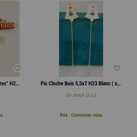
Pic Plastique "Joyeuses Fêtes" H20cm Blanc/Rouge ( x 24 )
Pic Cloche Bois 5,5x7 H23 Blanc ( x 10 )
En stock (2 u.)
us
Prix : Connectez-vous