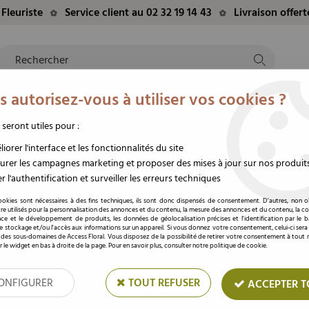
Fleuriste
Service client au 02 32 19 14 43
Livraison offer
 autorisez-vous à utiliser vos cookies ?
NTS
EVÈNEMENTS
FLEURS/PLANTES
DEUIL
M
TE
DU MOMENT
STABILISÉES
FUNÉRAIRE
 seront utiles pour :
 7mm x 500m Blanc
iorer l'interface et les fonctionnalités du site
rer les campagnes marketing et proposer des mises à jour sur nos produit
r l'authentification et surveiller les erreurs techniques
Bolduc Satiné 7mm x
ookies sont nécessaires à des fins techniques, ils sont donc dispensés de consentement. D'autres, non ob
re utilisés pour la personnalisation des annonces et du contenu, la mesure des annonces et du contenu, la c
nce et le développement de produits, les données de géolocalisation précises et l'identification par le 
Soyez le premier à donner votre av
 le stockage et/ou l'accès aux informations sur un appareil. Si vous donnez votre consentement, celui-ci sera
 des sous-domaines de Access Floral. Vous disposez de la possibilité de retirer votre consentement à tou
Prix : Connectez
r le widget en bas à droite de la page. Pour en savoir plus, consulter notre politique de cookie.
ONFIGURER
TOUT REFUSER
ACCEPTER T
Réf. :
00513.051.00.88
Permet de donner une touche original