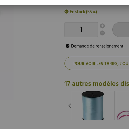
Dimensions: 7 mm x 500 m
En stock (55 u.)
Demande de renseignement
POUR VOIR LES TARIFS, J
17 autres modèles di