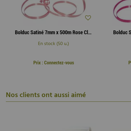
Bolduc Satiné 7mm x 500m Rose Clair
Bolduc 
En stock (50 u.)
Prix : Connectez-vous
P
Nos clients ont aussi aimé