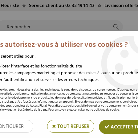
Fleuriste
Service client au 02 32 19 14 43
Livraison offer
 autorisez-vous à utiliser vos cookies ?
NTS
EVÈNEMENTS
FLEURS/PLANTES
DEUIL
M
TE
DU MOMENT
STABILISÉES
FUNÉRAIRE
 seront utiles pour :
 Gris
iorer l'interface et les fonctionnalités du site
rer les campagnes marketing et proposer des mises à jour sur nos produit
r l'authentification et surveiller les erreurs techniques
Boite de +/- 50 Plume
ookies sont nécessaires à des fins techniques, ils sont donc dispensés de consentement. D'autres, non ob
re utilisés pour la personnalisation des annonces et du contenu, la mesure des annonces et du contenu, la c
nce et le développement de produits, les données de géolocalisation précises et l'identification par le 
Soyez le premier à donner votre av
 le stockage et/ou l'accès aux informations sur un appareil. Si vous donnez votre consentement, celui-ci sera
 des sous-domaines de Access Floral. Vous disposez de la possibilité de retirer votre consentement à tou
Prix : Connectez
r le widget en bas à droite de la page. Pour en savoir plus, consulter notre politique de cookie.
ONFIGURER
TOUT REFUSER
ACCEPTER T
Réf. :
ES0001-F-0428
Le papier de soie est un élément inco