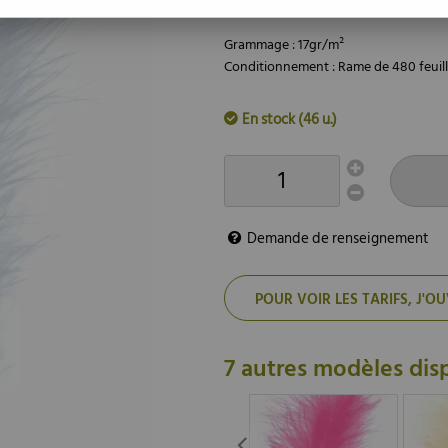
couleurs est disponible pour créer des 
Grammage : 17gr/m²
Conditionnement : Rame de 480 feuil
En stock (46 u.)
Demande de renseignement
POUR VOIR LES TARIFS, J
7 autres modèles dis